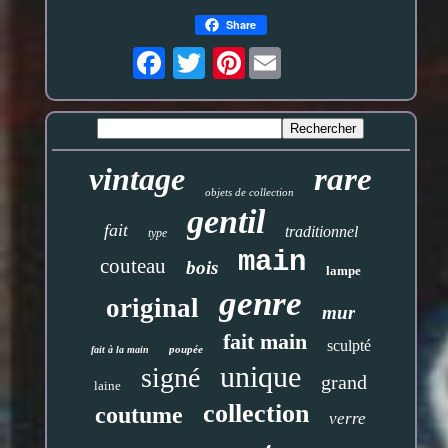
Share
Pinterest
vintage
rare
objets de collection
gentil
fait
traditionnel
type
main
couteau
bois
lampe
genre
original
mur
fait main
sculpté
poupée
fait à la main
unique
signé
grand
laine
collection
coutume
verre