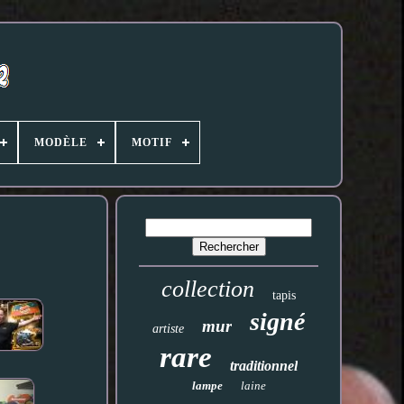
MODÈLE
MOTIF
collection
tapis
signé
mur
artiste
rare
traditionnel
lampe
laine