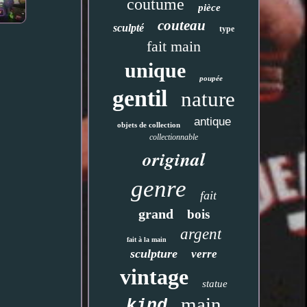
coutume
pièce
couteau
sculpté
type
fait main
unique
poupée
gentil
nature
antique
objets de collection
collectionnable
original
genre
fait
grand
bois
argent
fait à la main
sculpture
verre
vintage
statue
main
kind