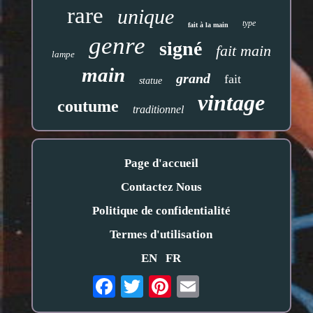
rare
unique
type
fait à la main
genre
signé
fait main
lampe
main
grand
fait
statue
vintage
coutume
traditionnel
Page d'accueil
Contactez Nous
Politique de confidentialité
Termes d'utilisation
EN
FR