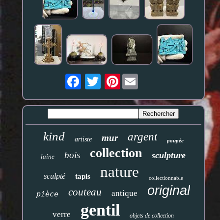
Pinterest
kind
argent
mur
artiste
poupée
collection
bois
sculpture
laine
nature
sculpté
tapis
collectionnable
original
couteau
antique
pièce
gentil
verre
objets de collection