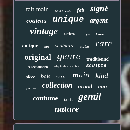
signé
fait main
fait
fait à la main
unique
argent
couteau
vintage
artiste
lampe
laine
rare
sculpture
antique
statue
type
genre
original
traditionnel
sculpté
objets de collection
collectionnable
main
kind
bois
verre
pièce
collection
grand
mur
poupée
gentil
coutume
tapis
nature