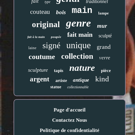
fait
traditionnel
type
main
couteau
bois
lampe
genre
original
mur
fait main
sculpté
poupée
fait à la main
unique
signé
grand
laine
collection
coutume
verre
nature
sculpture
tapis
pièce
kind
argent
antique
artiste
statue
collectionnable
Page d'accueil
Contactez Nous
Politique de confidentialité