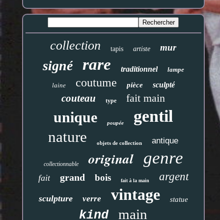
collection
mur
tapis
artiste
rare
signé
traditionnel
lampe
coutume
sculpté
pièce
laine
fait main
couteau
type
gentil
unique
poupée
nature
antique
objets de collection
genre
original
collectionnable
argent
grand
bois
fait
fait à la main
vintage
sculpture
verre
statue
main
kind