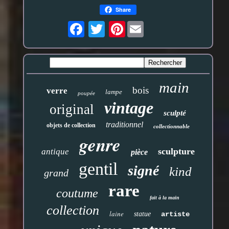
Share
Pinterest
main
bois
verre
lampe
poupée
vintage
original
sculpté
traditionnel
objets de collection
collectionnable
genre
sculpture
antique
pièce
gentil
signé
kind
grand
rare
coutume
fait à la main
collection
laine
statue
artiste