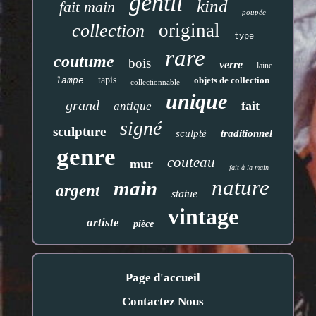
gentil
kind
fait main
poupée
original
collection
type
rare
coutume
bois
verre
laine
tapis
objets de collection
lampe
collectionnable
unique
grand
fait
antique
signé
sculpture
sculpté
traditionnel
genre
couteau
mur
fait à la main
nature
main
argent
statue
vintage
artiste
pièce
Page d'accueil
Contactez Nous