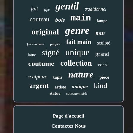
gentil
fait
traditionnel
type
main
couteau
bois
lampe
genre
original
mur
fait main
sculpté
poupée
fait à la main
unique
signé
grand
laine
collection
coutume
verre
nature
sculpture
tapis
pièce
kind
argent
antique
artiste
statue
collectionnable
Page d'accueil
Contactez Nous