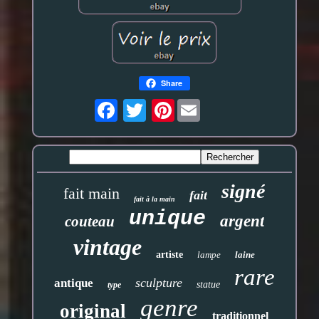
Share
Pinterest
signé
fait main
fait
fait à la main
unique
argent
couteau
vintage
artiste
lampe
laine
rare
sculpture
antique
statue
type
genre
original
traditionnel