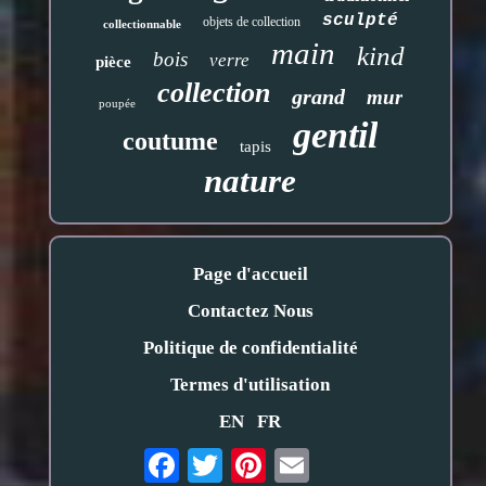
sculpté
objets de collection
collectionnable
main
kind
bois
verre
pièce
collection
grand
mur
poupée
gentil
coutume
tapis
nature
Page d'accueil
Contactez Nous
Politique de confidentialité
Termes d'utilisation
EN
FR