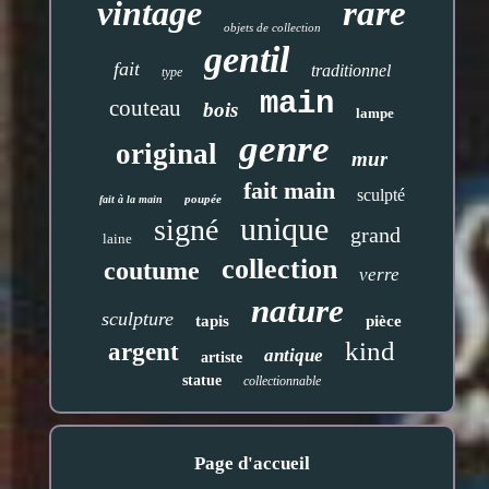
vintage
rare
objets de collection
gentil
fait
traditionnel
type
main
couteau
bois
lampe
genre
original
mur
fait main
sculpté
poupée
fait à la main
unique
signé
grand
laine
collection
coutume
verre
nature
sculpture
tapis
pièce
kind
argent
antique
artiste
statue
collectionnable
Page d'accueil