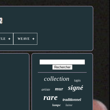
YLE
WEAVE
collection
tapis
signé
mur
artiste
rare
traditionnel
lampe
laine