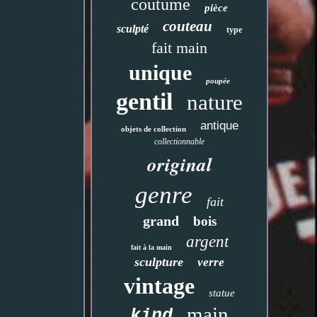
coutume
pièce
couteau
sculpté
type
fait main
unique
poupée
gentil
nature
antique
objets de collection
collectionnable
original
genre
fait
grand
bois
argent
fait à la main
sculpture
verre
vintage
statue
main
kind