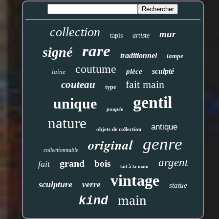
collection
mur
tapis
artiste
rare
signé
traditionnel
lampe
coutume
sculpté
pièce
laine
fait main
couteau
type
gentil
unique
poupée
nature
antique
objets de collection
genre
original
collectionnable
argent
grand
bois
fait
fait à la main
vintage
sculpture
verre
statue
main
kind