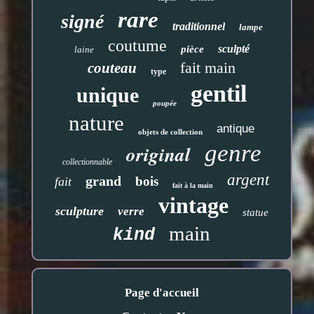
rare
signé
traditionnel
lampe
coutume
sculpté
pièce
laine
fait main
couteau
type
gentil
unique
poupée
nature
antique
objets de collection
genre
original
collectionnable
argent
grand
bois
fait
fait à la main
vintage
sculpture
verre
statue
main
kind
Page d'accueil