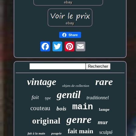
Share
Pinterest
vintage
rare
objets de collection
gentil
fait
traditionnel
type
main
couteau
bois
lampe
genre
original
mur
fait main
sculpté
poupée
fait à la main