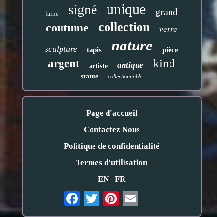
unique
signé
grand
laine
collection
coutume
verre
nature
sculpture
tapis
pièce
kind
argent
antique
artiste
statue
collectionnable
Page d'accueil
Contactez Nous
Politique de confidentialité
Termes d'utilisation
EN
FR