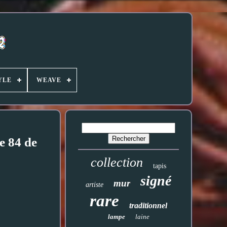
YLE
WEAVE
e 84 de
collection
tapis
signé
mur
artiste
rare
traditionnel
lampe
laine