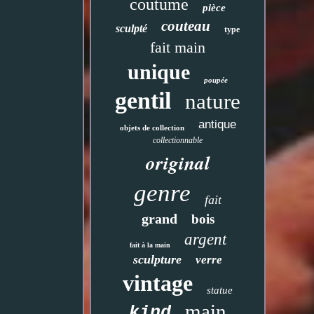
coutume
pièce
couteau
sculpté
type
fait main
unique
poupée
gentil
nature
antique
objets de collection
collectionnable
original
genre
fait
grand
bois
argent
fait à la main
sculpture
verre
vintage
statue
main
kind