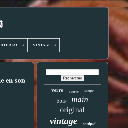
MATÉRIAU
VINTAGE
e en son
verre
lampe
poupée
main
bois
original
vintage
sculpté