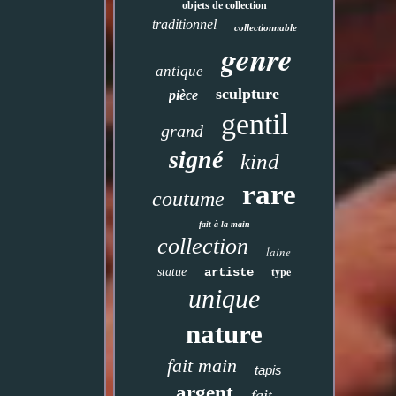
objets de collection
traditionnel
collectionnable
genre
antique
sculpture
pièce
gentil
grand
signé
kind
rare
coutume
fait à la main
collection
laine
type
statue
artiste
unique
nature
fait main
tapis
argent
fait