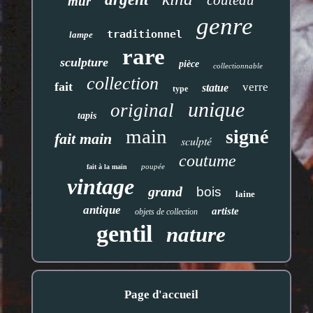
couteau
mur
genre
traditionnel
lampe
rare
sculpture
pièce
collectionnable
collection
fait
verre
statue
type
unique
original
tapis
main
signé
fait main
sculpté
coutume
poupée
fait à la main
vintage
grand
bois
laine
antique
artiste
objets de collection
gentil
nature
Page d'accueil