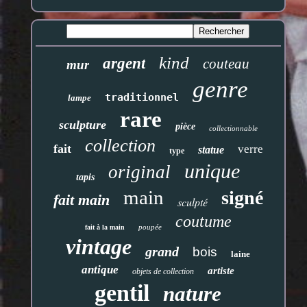
kind
argent
couteau
mur
genre
traditionnel
lampe
rare
sculpture
pièce
collectionnable
collection
fait
verre
statue
type
unique
original
tapis
main
signé
fait main
sculpté
coutume
poupée
fait à la main
vintage
grand
bois
laine
antique
artiste
objets de collection
gentil
nature