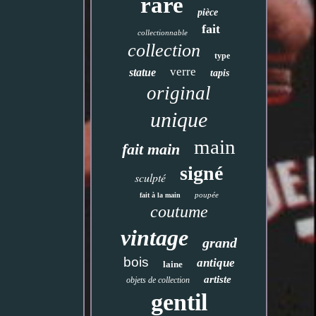
rare
pièce
fait
collectionnable
collection
type
verre
statue
tapis
original
unique
main
fait main
signé
sculpté
poupée
fait à la main
coutume
vintage
grand
bois
antique
laine
artiste
objets de collection
gentil