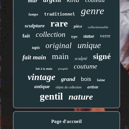
couteau
mur
genre
traditionnel
lampe
rare
sculpture
pièce
collectionnable
collection
fait
verre
statue
type
unique
original
tapis
main
signé
fait main
sculpté
coutume
poupée
fait à la main
vintage
grand
bois
laine
antique
artiste
objets de collection
gentil
nature
Page d'accueil