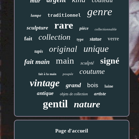
couteau
mur
genre
traditionnel
lampe
rare
sculpture
pièce
collectionnable
collection
fait
verre
statue
type
unique
original
tapis
main
signé
fait main
sculpté
coutume
poupée
fait à la main
vintage
grand
bois
laine
antique
artiste
objets de collection
gentil
nature
Page d'accueil